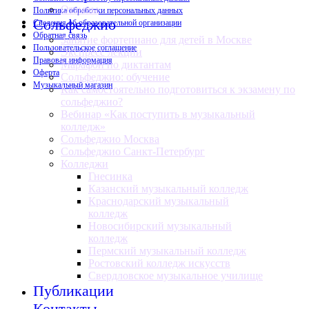
Отзывы
Политика обработки персональных данных
Сольфеджио
Сведения об образовательной организации
Обратная связь
Занятие фортепиано для детей в Москве
Пользовательское соглашение
Экспресс лекции
Правовая информация
Марафон по диктантам
Оферта
Сольфеджио: обучение
Музыкальный магазин
Как самостоятельно подготовиться к экзамену по
сольфеджио?
Вебинар «Как поступить в музыкальный
колледж»
Сольфеджио Москва
Сольфеджио Санкт-Петербург
Колледжи
Гнесинка
Казанский музыкальный колледж
Краснодарский музыкальный
колледж
Новосибирский музыкальный
колледж
Пермский музыкальный колледж
Ростовский колледж искусств
Свердловское музыкальное училище
Публикации
Контакты