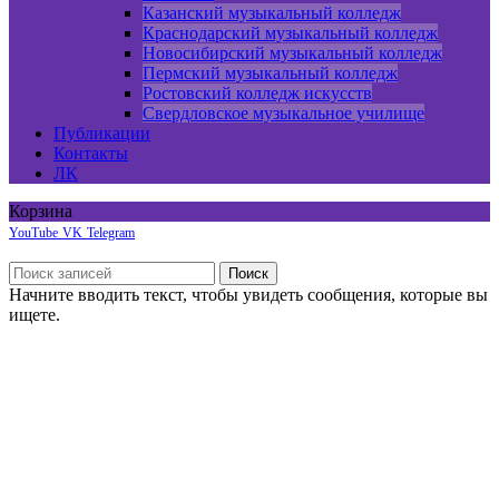
Казанский музыкальный колледж
Краснодарский музыкальный колледж
Новосибирский музыкальный колледж
Пермский музыкальный колледж
Ростовский колледж искусств
Свердловское музыкальное училище
Публикации
Контакты
ЛК
Корзина
YouTube
VK
Telegram
Боковая панель
Поиск
Начните вводить текст, чтобы увидеть сообщения, которые вы
ищете.
Онлайн курсы по сольфеджио
Онлайн курс по фортепиано
Пробный экзамен