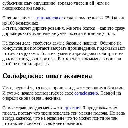
субъективному ощущению, гораздо уверенней, чем на
гнесинском экзамене.
Специальность в
ипполитовке
я сдала лучше всего. 95 баллов
из 100 возможных.
Кстати, насчёт дирижирования. Многие боятся – как это сразу
дирижировать, если ещё не умеешь, если нигде не учили.
На самом деле, требуется самые базовые навыки. Обычно на
консультации помогают выбрать произведение, подсказывают
что делать руками. Если вы умеете дирижировать на три и на
два, как-нибудь справитесь. К этой части экзамена комиссия
вообще не придиралась.
Сольфеджио: опыт экзамена
Итак, первый тур я везде прошла и даже с хорошими баллами.
И тут же начала волноваться за своё
сольфеджио
. Первой на
очереди снова была Гнесинка.
Самое страшное для меня – это
диктант
. Я вроде как-то их
писала, потому что тренировалась три месяца подряд. Но ведь
всегда кажется, что на экзамене что-то может пойти не так,
что диктант окажется сложнее обычного.