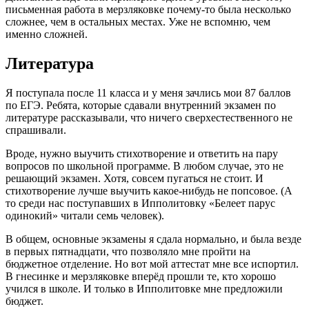
письменная работа в мерзляковке почему-то была несколько
сложнее, чем в остальных местах. Уже не вспомню, чем
именно сложней.
Литература
Я поступала после 11 класса и у меня зачлись мои 87 баллов
по ЕГЭ. Ребята, которые сдавали внутренний экзамен по
литературе рассказывали, что ничего сверхестественного не
спрашивали.
Вроде, нужно выучить стихотворение и ответить на пару
вопросов по школьной программе. В любом случае, это не
решающий экзамен. Хотя, совсем пугаться не стоит. И
стихотворение лучше выучить какое-нибудь не попсовое. (А
то среди нас поступавших в Ипполитовку «Белеет парус
одинокий» читали семь человек).
В общем, основные экзамены я сдала нормально, и была везде
в первых пятнадцати, что позволяло мне пройти на
бюджетное отделение. Но вот мой аттестат мне все испортил.
В гнесинке и мерзляковке вперёд прошли те, кто хорошо
учился в школе. И только в Ипполитовке мне предложили
бюджет.