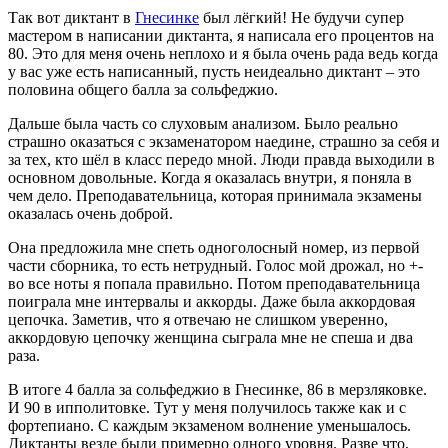
Так вот диктант в
Гнесинке
был лёгкий! Не будучи супер
мастером в написании диктанта, я написала его процентов на
80. Это для меня очень неплохо и я была очень рада ведь когда
у вас уже есть написанный, пусть неидеально диктант – это
половина общего балла за сольфеджио.
Дальше была часть со слуховым анализом. Было реально
страшно оказаться с экзаменатором наедине, страшно за себя и
за тех, кто шёл в класс передо мной. Люди правда выходили в
основном довольные. Когда я оказалась внутри, я поняла в
чем дело. Преподавательница, которая принимала экзамены
оказалась очень доброй.
Она предложила мне спеть одноголосный номер, из первой
части сборника, то есть нетрудный. Голос мой дрожал, но +-
во все ноты я попала правильно. Потом преподавательница
поиграла мне интервалы и аккорды. Даже была аккордовая
цепочка. Заметив, что я отвечаю не слишком уверенно,
аккордовую цепочку женщина сыграла мне не спеша и два
раза.​
В итоге 4 балла за сольфеджио в Гнесинке, 86 в мерзляковке.
И 90 в ипполитовке. Тут у меня получилось также как и с
фортепиано. С каждым экзаменом волнение уменьшалось.
Диктанты везде были примерно одного уровня. Разве что,