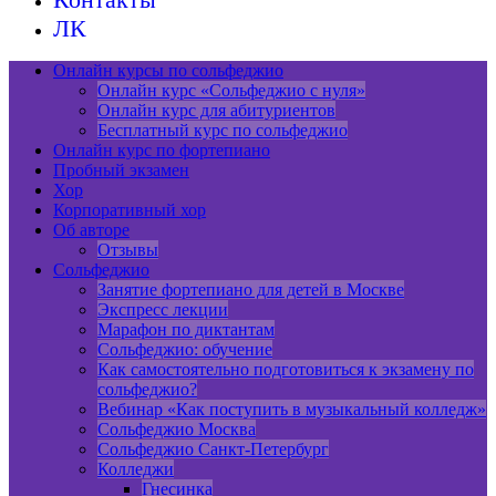
ЛК
Онлайн курсы по сольфеджио
Онлайн курс «Сольфеджио с нуля»
Онлайн курс для абитуриентов
Бесплатный курс по сольфеджио
Онлайн курс по фортепиано
Пробный экзамен
Хор
Корпоративный хор
Об авторе
Отзывы
Сольфеджио
Занятие фортепиано для детей в Москве
Экспресс лекции
Марафон по диктантам
Сольфеджио: обучение
Как самостоятельно подготовиться к экзамену по
сольфеджио?
Вебинар «Как поступить в музыкальный колледж»
Сольфеджио Москва
Сольфеджио Санкт-Петербург
Колледжи
Гнесинка