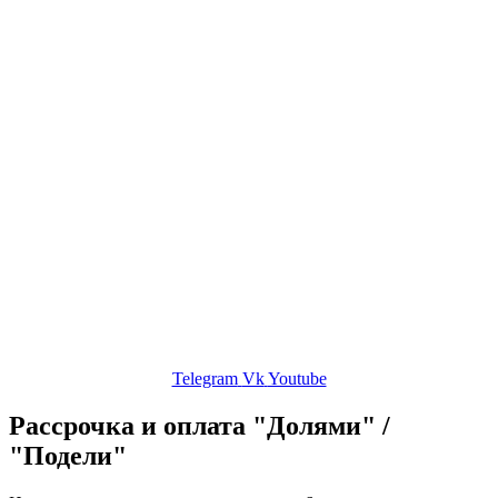
Хор
Корпоративный хор
Об авторе
Сольфеджио
Публикации
Контакты
ЛК
Telegram
Vk
Youtube
Рассрочка и оплата "Долями" /
"Подели"