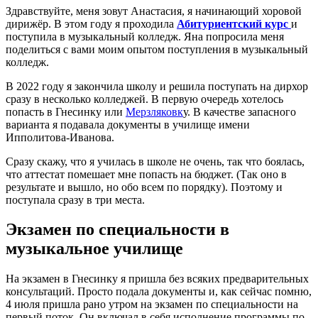
Здравствуйте, меня зовут Анастасия, я начинающий хоровой
дирижёр. В этом году я проходила
Абитуриентский курс
и
поступила в музыкальный колледж. Яна попросила меня
поделиться с вами моим опытом поступления в музыкальный
колледж.
В 2022 году я закончила школу и решила поступать на дирхор
сразу в несколько колледжей. В первую очередь хотелось
попасть в Гнесинку или
Мерзляковк
у. В качестве запасного
варианта я подавала документы в училище имени
Ипполитова-Иванова.
Сразу скажу, что я училась в школе не очень, так что боялась,
что аттестат помешает мне попасть на бюджет. (Так оно в
результате и вышло, но обо всем по порядку). Поэтому и
поступала сразу в три места.
Экзамен по специальности в
музыкальное училище
На экзамен в Гнесинку я пришла без всяких предварительных
консультаций. Просто подала документы и, как сейчас помню,
4 июля пришла рано утром на экзамен по специальности на
первый поток. Он включал в себя исполнение программы по