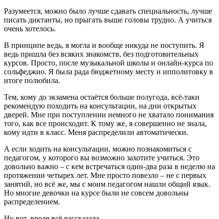
Разумеется, можно было лучше сдавать специальность, лучше
писать диктанты, но прыгать выше головы трудно. А учиться
очень хотелось.
В принципе ведь, я могла и вообще никуда не поступить. Я
ведь пришла без всяких знакомств, без подготовительных
курсов. Просто, после музыкальной школы и онлайн-курса по
сольфеджио. Я была рада бюджетному месту и ипполитовку в
итоге полюбила.
Тем, кому до экзамена остаётся больше полугода, всё-таки
рекомендую походить на консультации, на дни открытых
дверей. Мне при поступлении немного не хватало понимания
того, как все происходит. К тому же, я совершенно не знала,
кому идти в класс. Меня распределили автоматически.
А если ходить на консультации, можно познакомиться с
педагогом, у которого вы возможно захотите учиться. Это
довольно важно – с кем встречаться один-два раза в неделю на
протяжении четырех лет. Мне просто повезло – не с первых
занятий, но всё же, мы с моим педагогом нашли общий язык.
Но многие девочки на курсе были не совсем довольны
распределением.
Ну вот, вроде всё рассказала.