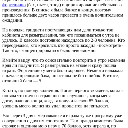
фортепиано
(бах, пьеса, этюд) и дирижирование небольшого
произведения. В списке я была ближе к концу, поэтому
пришлось больше двух часов провести в очень волнительном
ожидании.
На порядка тридцати поступающих нам дали только три
кабинета для разыгрывания, так что позаниматься с утра не
удалось. В классах постоянно находилось по 2-3 человека. Кто
переодевался, кто красился, кто просто заходил «посмотреть».
Так что, сконцентрироваться было невозможно.
Имейте ввиду, что-то основательно повторить в утро экзамена
вряд ли получится. Я разыгралась на этюде и сразу пошла
играть. Фортепиано у меня было хорошее. Немного налажала
в начале прелюдии баха, но остальное без ошибок. В итоге,
отличный балл — 5.
Кстати, по поводу волнения. После первого экзамена, когда я
поняла что ничего страшного не случилось, когда меня
дослушали до конца, когда я получила свои 85 баллов,
уровень моего волнения упал процентов на пятьдесят.
Уже через 3 дня в мерзляковке я играла ту же программу уже
совершенно с другим состоянием. Там правда комиссия была
строже и оценила мою игру в 70 баллов, хотя играла я, по