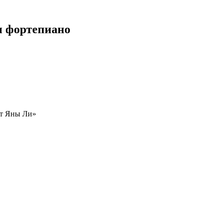
и фортепиано
от Яны Ли»