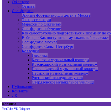
Об авторе
Отзывы
Сольфеджио
Занятие фортепиано для детей в Москве
Экспресс лекции
Марафон по диктантам
Сольфеджио: обучение
Как самостоятельно подготовиться к экзамену по с
Вебинар «Как поступить в музыкальный колледж»
Сольфеджио Москва
Сольфеджио Санкт-Петербург
Колледжи
Гнесинка
Казанский музыкальный колледж
Краснодарский музыкальный колледж
Новосибирский музыкальный колледж
Пермский музыкальный колледж
Ростовский колледж искусств
Свердловское музыкальное училище
Публикации
Контакты
ЛК
Корзина
YouTube
VK
Telegram