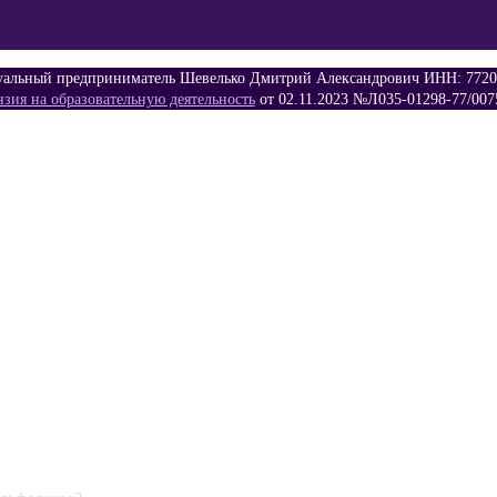
альный предприниматель Шевелько Дмитрий Александрович ИНН: 7720
зия на образовательную деятельность
от 02.11.2023 №Л035-01298-77/007