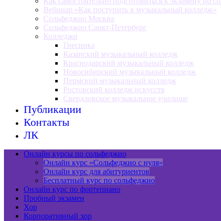
Как самостоятельно подготовиться к экзамену по с
Вебинар «Как поступить в музыкальный колледж»
Сольфеджио Москва
Сольфеджио Санкт-Петербург
Колледжи
Гнесинка
Казанский музыкальный колледж
Краснодарский музыкальный колледж
Новосибирский музыкальный колледж
Пермский музыкальный колледж
Ростовский колледж искусств
Свердловское музыкальное училище
Публикации
Контакты
ЛК
Онлайн курсы по сольфеджио
Онлайн курс «Сольфеджио с нуля»
Онлайн курс для абитуриентов
Бесплатный курс по сольфеджио
Онлайн курс по фортепиано
Пробный экзамен
Хор
Корпоративный хор