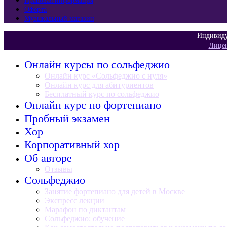
Правовая информация
Оферта
Музыкальный магазин
Индивиду
Лицен
Онлайн курсы по сольфеджио
Онлайн курс «Сольфеджио с нуля»
Онлайн курс для абитуриентов
Бесплатный курс по сольфеджио
Онлайн курс по фортепиано
Пробный экзамен
Хор
Корпоративный хор
Об авторе
Отзывы
Сольфеджио
Занятие фортепиано для детей в Москве
Экспресс лекции
Марафон по диктантам
Сольфеджио: обучение