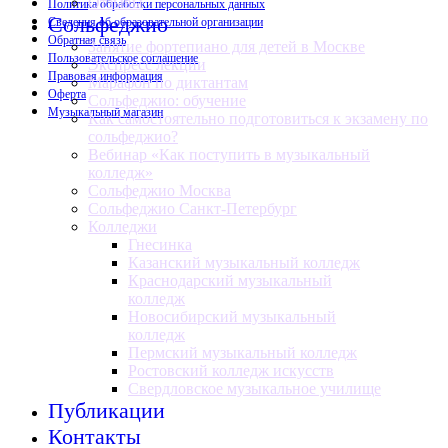
Отзывы
Политика обработки персональных данных
Сольфеджио
Сведения об образовательной организации
Обратная связь
Занятие фортепиано для детей в Москве
Пользовательское соглашение
Экспресс лекции
Правовая информация
Марафон по диктантам
Оферта
Сольфеджио: обучение
Музыкальный магазин
Как самостоятельно подготовиться к экзамену по
сольфеджио?
Вебинар «Как поступить в музыкальный
колледж»
Сольфеджио Москва
Сольфеджио Санкт-Петербург
Колледжи
Гнесинка
Казанский музыкальный колледж
Краснодарский музыкальный
колледж
Новосибирский музыкальный
колледж
Пермский музыкальный колледж
Ростовский колледж искусств
Свердловское музыкальное училище
Публикации
Контакты