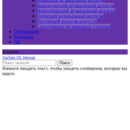
Казанский музыкальный колледж
Краснодарский музыкальный колледж
Новосибирский музыкальный колледж
Пермский музыкальный колледж
Ростовский колледж искусств
Свердловское музыкальное училище
Публикации
Контакты
ЛК
Корзина
YouTube
VK
Telegram
Поиск
Начните вводить текст, чтобы увидеть сообщения, которые вы
ищете.
Онлайн курсы по сольфеджио
Онлайн курс по фортепиано
Пробный экзамен
Хор