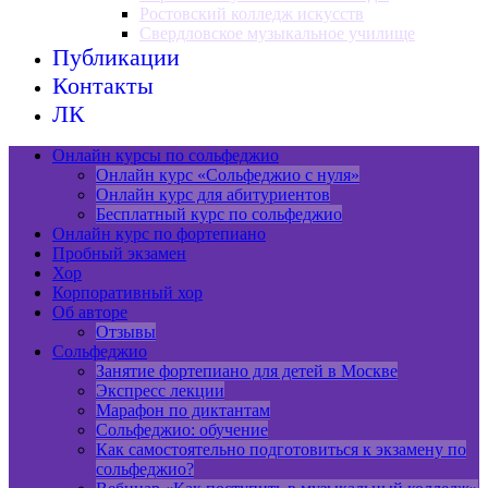
Ростовский колледж искусств
Свердловское музыкальное училище
Публикации
Контакты
ЛК
Онлайн курсы по сольфеджио
Онлайн курс «Сольфеджио с нуля»
Онлайн курс для абитуриентов
Бесплатный курс по сольфеджио
Онлайн курс по фортепиано
Пробный экзамен
Хор
Корпоративный хор
Об авторе
Отзывы
Сольфеджио
Занятие фортепиано для детей в Москве
Экспресс лекции
Марафон по диктантам
Сольфеджио: обучение
Как самостоятельно подготовиться к экзамену по
сольфеджио?