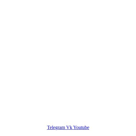
Онлайн курс по фортепиано
Пробный экзамен
Хор
Корпоративный хор
Об авторе
Сольфеджио
Публикации
Контакты
ЛК
Telegram
Vk
Youtube