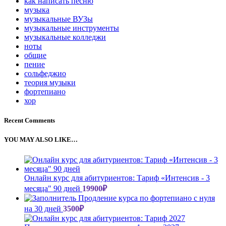
как написать песню
музыка
музыкальные ВУЗы
музыкальные инструменты
музыкальные колледжи
ноты
общие
пение
сольфеджио
теория музыки
фортепиано
хор
Recent Comments
YOU MAY ALSO LIKE…
Онлайн курс для абитуриентов: Тариф «Интенсив - 3
месяца" 90 дней
19900
₽
Продление курса по фортепиано с нуля
на 30 дней
3500
₽