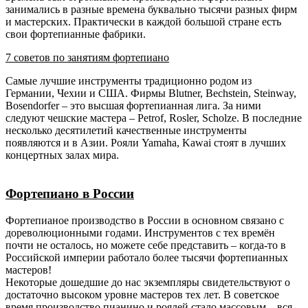
занимались в разные времена буквально тысячи разных фирм
и мастерских. Практически в каждой большой стране есть
свои фортепианные фабрики.
7 советов по занятиям фортепиано
Самые лучшие инструменты традиционно родом из
Германии, Чехии и США. Фирмы Blutner, Bechstein, Steinway,
Bosendorfer – это высшая фортепианная лига. За ними
следуют чешские мастера – Petrof, Rosler, Scholze. В последние
несколько десятилетий качественные инструменты
появляются и в Азии. Рояли Yamaha, Kawai стоят в лучших
концертных залах мира.
Фортепиано в России
Фортепианое производство в России в основном связано с
дореволюционными годами. Инструментов с тех времён
почти не осталось, но можете себе представить – когда-то в
Российской империи работало более тысячи фортепианных
мастеров!
Некоторые дошедшие до нас экземпляры свидетельствуют о
достаточно высоком уровне мастеров тех лет. В советское
время производство пианино и роялей стало массовым – вся