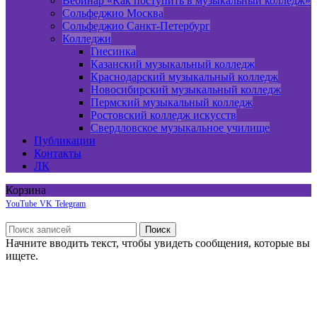
Вебинар «Как поступить в музыкальный колледж»
Сольфеджио Москва
Сольфеджио Санкт-Петербург
Колледжи
Гнесинка
Казанский музыкальный колледж
Краснодарский музыкальный колледж
Новосибирский музыкальный колледж
Пермский музыкальный колледж
Ростовский колледж искусств
Свердловское музыкальное училище
Публикации
Контакты
ЛК
Корзина
YouTube
VK
Telegram
Боковая панель
Поиск
Начните вводить текст, чтобы увидеть сообщения, которые вы
ищете.
Онлайн курсы по сольфеджио