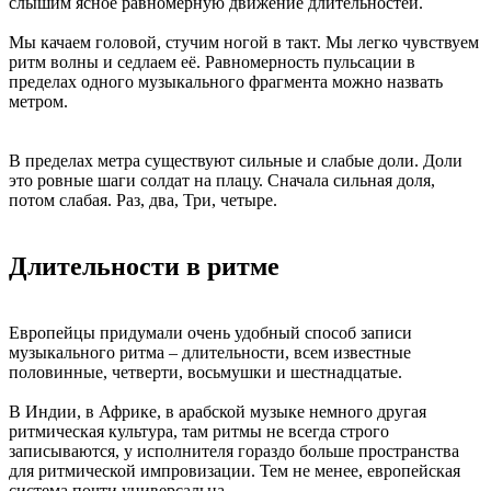
слышим ясное равномерную движение длительностей.
Мы качаем головой, стучим ногой в такт. Мы легко чувствуем
ритм волны и седлаем её. Равномерность пульсации в
пределах одного музыкального фрагмента можно назвать
метром.
В пределах метра существуют сильные и слабые доли. Доли
это ровные шаги солдат на плацу. Сначала сильная доля,
потом слабая. Раз, два, Три, четыре.
Длительности в ритме
Европейцы придумали очень удобный способ записи
музыкального ритма – длительности, всем известные
половинные, четверти, восьмушки и шестнадцатые.
В Индии, в Африке, в арабской музыке немного другая
ритмическая культура, там ритмы не всегда строго
записываются, у исполнителя гораздо больше пространства
для ритмической импровизации. Тем не менее, европейская
система почти универсальна.