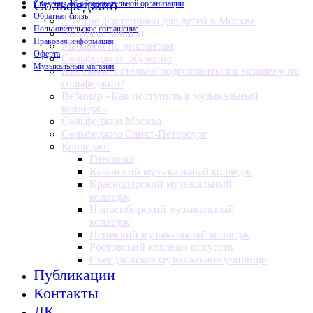
Сольфеджио
Сведения об образовательной организации
Обратная связь
Занятие фортепиано для детей в Москве
Пользовательское соглашение
Экспресс лекции
Правовая информация
Марафон по диктантам
Оферта
Сольфеджио: обучение
Музыкальный магазин
Как самостоятельно подготовиться к экзамену по
сольфеджио?
Вебинар «Как поступить в музыкальный
колледж»
Сольфеджио Москва
Сольфеджио Санкт-Петербург
Колледжи
Гнесинка
Казанский музыкальный колледж
Краснодарский музыкальный
колледж
Новосибирский музыкальный
колледж
Пермский музыкальный колледж
Ростовский колледж искусств
Свердловское музыкальное училище
Публикации
Контакты
ЛК