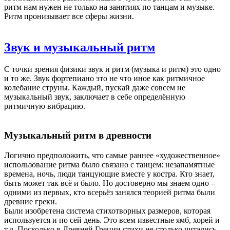
ритм нам нужен не только на занятиях по танцам и музыке.
Ритм пронизывает все сферы жизни.
Звук и музыкальный ритм
С точки зрения физики звук и ритм (музыка и ритм) это одно
и то же. Звук фортепиано это не что иное как ритмичное
колебание струны. Каждый, пускай даже совсем не
музыкальный звук, заключает в себе определённую
ритмичную вибрацию.
Музыкальный ритм в древности
Логично предположить, что самые раннее «художественное»
использование ритма было связано с танцем: незапамятные
времена, ночь, люди танцующие вместе у костра. Кто знает,
быть может так всё и было. Но достоверно мы знаем одно –
одними из первых, кто всерьёз занялся теорией ритма были
древние греки.
Были изобретена система стихотворных размеров, которая
используется и по сей день. Это всем известные ямб, хорей и
т.д. Посколько в Древней Греции стихи не столько читались