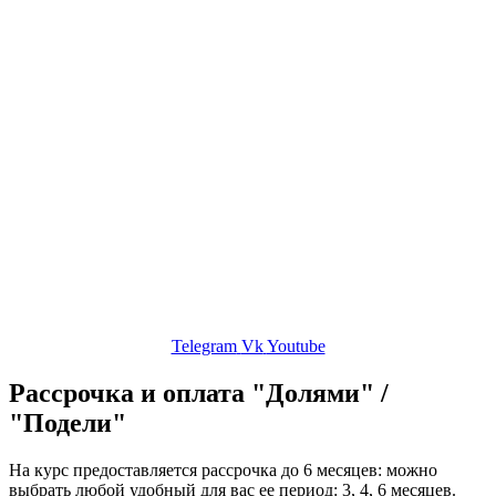
Корпоративный хор
Об авторе
Сольфеджио
Публикации
Контакты
ЛК
Telegram
Vk
Youtube
Рассрочка и оплата "Долями" /
"Подели"
На курс предоставляется рассрочка до 6 месяцев: можно
выбрать любой удобный для вас ее период: 3, 4, 6 месяцев.