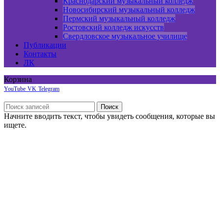
Краснодарский музыкальный колледж
Новосибирский музыкальный колледж
Пермский музыкальный колледж
Ростовский колледж искусств
Свердловское музыкальное училище
Публикации
Контакты
ЛК
Корзина
YouTube
VK
Telegram
Боковая панель
Поиск
Начните вводить текст, чтобы увидеть сообщения, которые вы
ищете.
Онлайн курсы по сольфеджио
Онлайн курс по фортепиано
Пробный экзамен
Хор