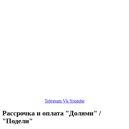
Хор
Корпоративный хор
Об авторе
Сольфеджио
Публикации
Контакты
ЛК
Telegram
Vk
Youtube
Рассрочка и оплата "Долями" /
"Подели"