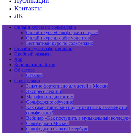
Публикации
Контакты
ЛК
Онлайн курсы по сольфеджио
Онлайн курс «Сольфеджио с нуля»
Онлайн курс для абитуриентов
Бесплатный курс по сольфеджио
Онлайн курс по фортепиано
Пробный экзамен
Хор
Корпоративный хор
Об авторе
Отзывы
Сольфеджио
Занятие фортепиано для детей в Москве
Экспресс лекции
Марафон по диктантам
Сольфеджио: обучение
Как самостоятельно подготовиться к экзамену по
сольфеджио?
Вебинар «Как поступить в музыкальный колледж»
Сольфеджио Москва
Сольфеджио Санкт-Петербург