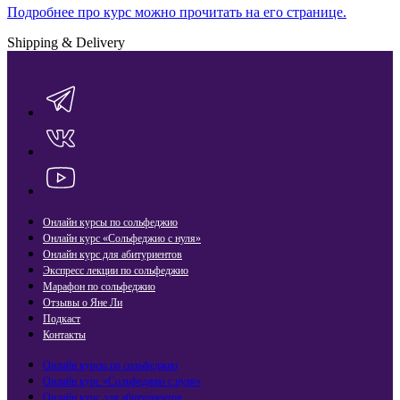
Подробнее про курс можно прочитать на его странице.
Shipping & Delivery
Онлайн курсы по сольфеджио
Онлайн курс «Сольфеджио с нуля»
Онлайн курс для абитуриентов
Экспресс лекции по сольфеджио​
Марафон по сольфеджио
Отзывы о Яне Ли
Подкаст
Контакты
Онлайн курсы по сольфеджио
Онлайн курс «Сольфеджио с нуля»
Онлайн курс для абитуриентов