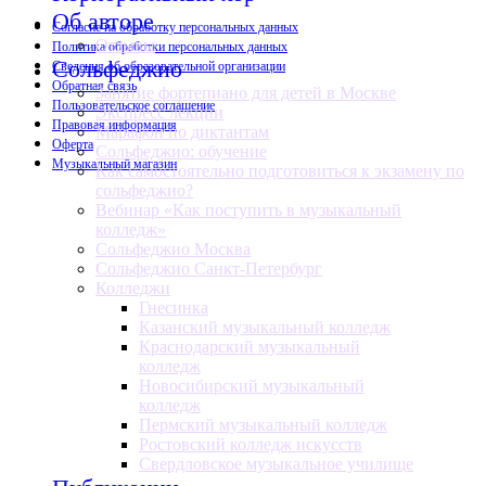
Об авторе
Согласие на обработку персональных данных
Отзывы
Политика обработки персональных данных
Сольфеджио
Сведения об образовательной организации
Обратная связь
Занятие фортепиано для детей в Москве
Пользовательское соглашение
Экспресс лекции
Правовая информация
Марафон по диктантам
Оферта
Сольфеджио: обучение
Музыкальный магазин
Как самостоятельно подготовиться к экзамену по
сольфеджио?
Вебинар «Как поступить в музыкальный
колледж»
Сольфеджио Москва
Сольфеджио Санкт-Петербург
Колледжи
Гнесинка
Казанский музыкальный колледж
Краснодарский музыкальный
колледж
Новосибирский музыкальный
колледж
Пермский музыкальный колледж
Ростовский колледж искусств
Свердловское музыкальное училище