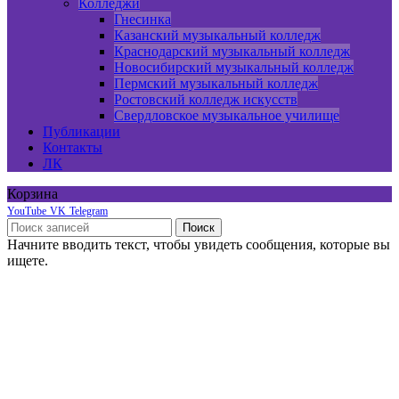
Колледжи
Гнесинка
Казанский музыкальный колледж
Краснодарский музыкальный колледж
Новосибирский музыкальный колледж
Пермский музыкальный колледж
Ростовский колледж искусств
Свердловское музыкальное училище
Публикации
Контакты
ЛК
Корзина
YouTube
VK
Telegram
Поиск
Начните вводить текст, чтобы увидеть сообщения, которые вы
ищете.
Онлайн курсы по сольфеджио
Онлайн курс по фортепиано
Пробный экзамен