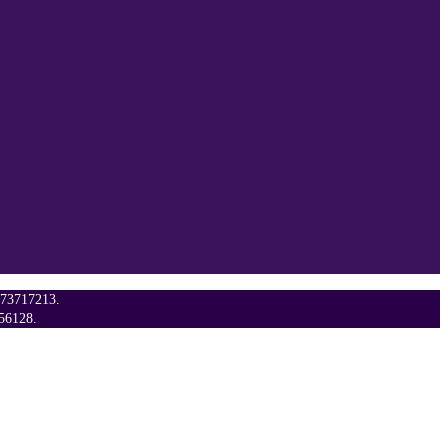
73717213.
56128.