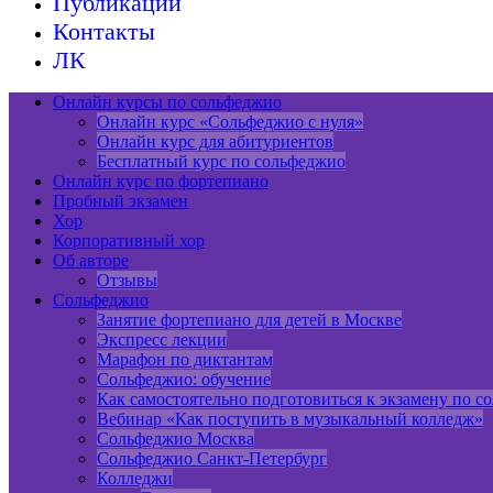
Публикации
Контакты
ЛК
Онлайн курсы по сольфеджио
Онлайн курс «Сольфеджио с нуля»
Онлайн курс для абитуриентов
Бесплатный курс по сольфеджио
Онлайн курс по фортепиано
Пробный экзамен
Хор
Корпоративный хор
Об авторе
Отзывы
Сольфеджио
Занятие фортепиано для детей в Москве
Экспресс лекции
Марафон по диктантам
Сольфеджио: обучение
Как самостоятельно подготовиться к экзамену по с
Вебинар «Как поступить в музыкальный колледж»
Сольфеджио Москва
Сольфеджио Санкт-Петербург
Колледжи