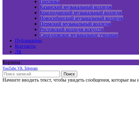
Гнесинка
Казанский музыкальный колледж
Краснодарский музыкальный колледж
Новосибирский музыкальный колледж
Пермский музыкальный колледж
Ростовский колледж искусств
Свердловское музыкальное училище
Публикации
Контакты
ЛК
Корзина
YouTube
VK
Telegram
Поиск
Начните вводить текст, чтобы увидеть сообщения, которые вы 
Онлайн курсы по сольфеджио
Онлайн курс по фортепиано
Пробный экзамен