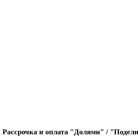
Хор
Корпоративный хор
Об авторе
Сольфеджио
Публикации
Контакты
ЛК
Рассрочка и оплата "Долями" / "Подел