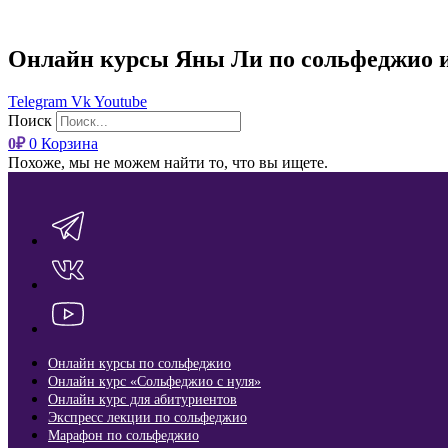
Онлайн курсы Яны Ли по сольфеджио 
Telegram
Vk
Youtube
Поиск
0
₽
0
Корзина
Похоже, мы не можем найти то, что вы ищете.
Онлайн курсы по сольфеджио
Онлайн курс «Сольфеджио с нуля»
Онлайн курс для абитуриентов
Экспресс лекции по сольфеджио​
Марафон по сольфеджио