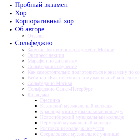
Пробный экзамен
Хор
Корпоративный хор
Об авторе
Отзывы
Сольфеджио
Занятие фортепиано для детей в Москве
Экспресс лекции
Марафон по диктантам
Сольфеджио: обучение
Как самостоятельно подготовиться к экзамену по с
Вебинар «Как поступить в музыкальный колледж»
Сольфеджио Москва
Сольфеджио Санкт-Петербург
Колледжи
Гнесинка
Казанский музыкальный колледж
Краснодарский музыкальный колледж
Новосибирский музыкальный колледж
Пермский музыкальный колледж
Ростовский колледж искусств
Свердловское музыкальное училище