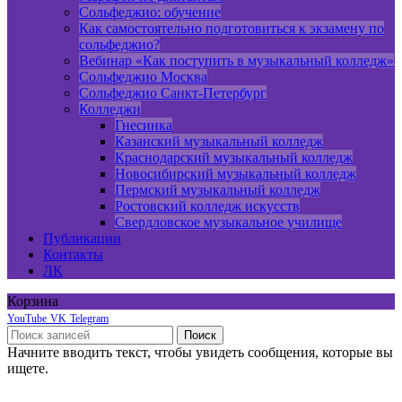
Сольфеджио: обучение
Как самостоятельно подготовиться к экзамену по
сольфеджио?
Вебинар «Как поступить в музыкальный колледж»
Сольфеджио Москва
Сольфеджио Санкт-Петербург
Колледжи
Гнесинка
Казанский музыкальный колледж
Краснодарский музыкальный колледж
Новосибирский музыкальный колледж
Пермский музыкальный колледж
Ростовский колледж искусств
Свердловское музыкальное училище
Публикации
Контакты
ЛК
Корзина
YouTube
VK
Telegram
Поиск
Начните вводить текст, чтобы увидеть сообщения, которые вы
ищете.