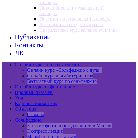
колледж
Новосибирский музыкальный
колледж
Пермский музыкальный колледж
Ростовский колледж искусств
Свердловское музыкальное училище
Публикации
Контакты
ЛК
Онлайн курсы по сольфеджио
Онлайн курс «Сольфеджио с нуля»
Онлайн курс для абитуриентов
Бесплатный курс по сольфеджио
Онлайн курс по фортепиано
Пробный экзамен
Хор
Корпоративный хор
Об авторе
Отзывы
Сольфеджио
Занятие фортепиано для детей в Москве
Экспресс лекции
Марафон по диктантам