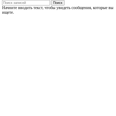
Поиск
Начните вводить текст, чтобы увидеть сообщения, которые вы
ищете.
Онлайн курсы по сольфеджио
Онлайн курс по фортепиано
Пробный экзамен
Хор
Корпоративный хор
Об авторе
Сольфеджио
Публикации