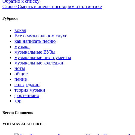
Обратно к списку
Старее
Смерть в опере: поговорим о статистике
Рубрики
вокал
Все о музыкальном слухе
как написать песню
музыка
музыкальные ВУЗы
музыкальные инструменты
музыкальные колледжи
ноты
общие
пение
сольфеджио
теория музыки
фортепиано
хор
Recent Comments
YOU MAY ALSO LIKE…