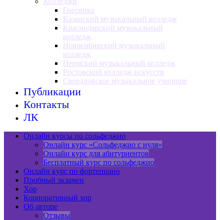
Колледжи
Гнесинка
Казанский музыкальный колледж
Краснодарский музыкальный
колледж
Новосибирский музыкальный
колледж
Пермский музыкальный колледж
Ростовский колледж искусств
Свердловское музыкальное училище
Публикации
Контакты
ЛК
Онлайн курсы по сольфеджио
Онлайн курс «Сольфеджио с нуля»
Онлайн курс для абитуриентов
Бесплатный курс по сольфеджио
Онлайн курс по фортепиано
Пробный экзамен
Хор
Корпоративный хор
Об авторе
Отзывы