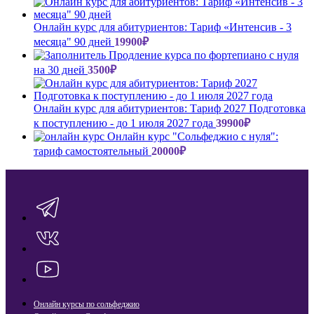
Онлайн курс для абитуриентов: Тариф «Интенсив - 3
месяца" 90 дней
19900
₽
Продление курса по фортепиано с нуля
на 30 дней
3500
₽
Онлайн курс для абитуриентов: Тариф 2027 Подготовка
к поступлению - до 1 июля 2027 года
39900
₽
Онлайн курс "Сольфеджио с нуля":
тариф самостоятельный
20000
₽
Онлайн курсы по сольфеджио