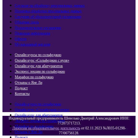
Согласие на обработку персональных данных
Политика обработки персональных данных
Сведения об образовательной организации
Обратная связь
Пользовательское соглашение
Правовая информация
Оферта
Музыкальный магазин
Онлайн курсы по сольфеджио
Онлайн курс «Сольфеджио с нуля»
Онлайн курс для абитуриентов
Экспресс лекции по сольфеджио​
Марафон по сольфеджио
Отзывы о Яне Ли
Подкаст
Контакты
Онлайн курсы по сольфеджио
Онлайн курс «Сольфеджио с нуля»
Онлайн курс для абитуриентов
Индивидуальный предприниматель Шевелько Дмитрий Александрович ИНН:
Экспресс лекции по сольфеджио​
772073717213.
Марафон по сольфеджио
Лицензия на образовательную деятельность
от 02.11.2023 №Л035-01298-
Отзывы о Яне Ли
77/00756128.
Подкаст